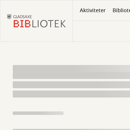
Gå
Aktiviteter
Bibliot
til
hovedindhold