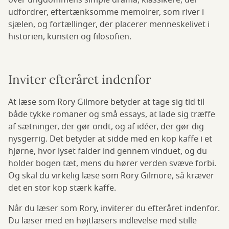
over ungdommens simple drama, klassikere, der
udfordrer, eftertænksomme memoirer, som river i
sjælen, og fortællinger, der placerer menneskelivet i
historien, kunsten og filosofien.
Inviter efteråret indenfor
At læse som Rory Gilmore betyder at tage sig tid til
både tykke romaner og små essays, at lade sig træffe
af sætninger, der gør ondt, og af idéer, der gør dig
nysgerrig. Det betyder at sidde med en kop kaffe i et
hjørne, hvor lyset falder ind gennem vinduet, og du
holder bogen tæt, mens du hører verden svæve forbi.
Og skal du virkelig læse som Rory Gilmore, så kræver
det en stor kop stærk kaffe.
Når du læser som Rory, inviterer du efteråret indenfor.
Du læser med en højtlæsers indlevelse med stille