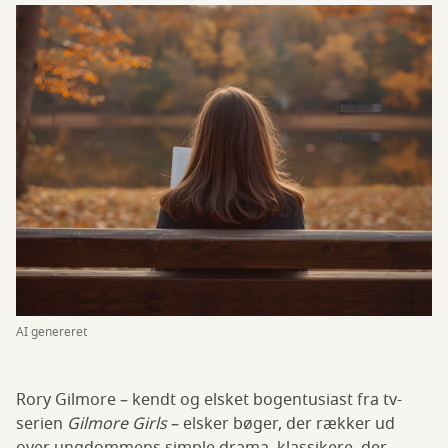
AI genereret
Rory Gilmore – kendt og elsket bogentusiast fra tv-
serien
Gilmore Girls
– elsker bøger, der rækker ud