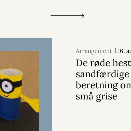
Arrangement
16. 
De røde hest
sandfærdige
beretning o
små grise