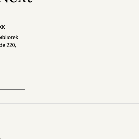
DKK
ibliotek
e 220,