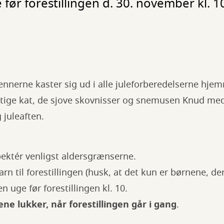
e før forestillingen d. 30. november kl. 1
nnerne kaster sig ud i alle juleforberedelserne hje
ige kat, de sjove skovnisser og snemusen Knud med
ig juleaften.
spektér venligst aldersgrænserne.
rn til forestillingen (husk, at det kun er børnene, der 
en uge før forestillingen kl. 10.
ene lukker, når forestillingen går i gang
.