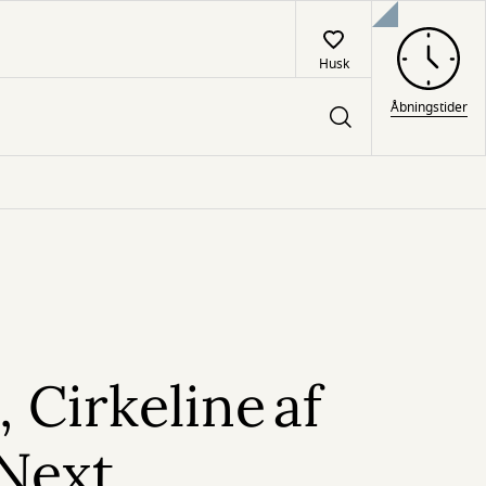
Husk
Åbningstider
, Cirkeline af
 Next