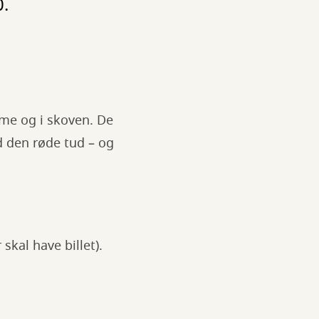
0.
mme og i skoven. De
 den røde tud – og
skal have billet).