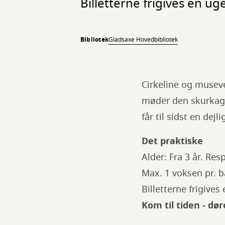
Billetterne frigives en ug
Bibliotek
Gladsaxe Hovedbibliotek
Cirkeline og museve
møder den skurkagt
får til sidst en dejl
Det praktiske
Alder: Fra 3 år. Re
Max. 1 voksen pr. ba
Billetterne frigives 
Kom til tiden - dør