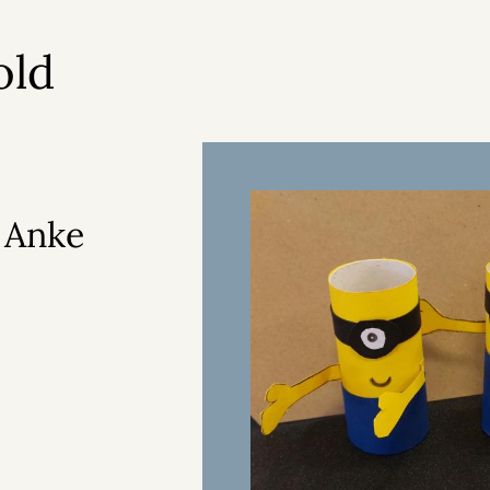
old
 Anke