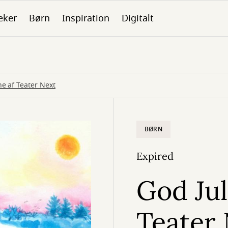
eker
Børn
Inspiration
Digitalt
ne af Teater Next
BØRN
Expired
God Jul
Teater