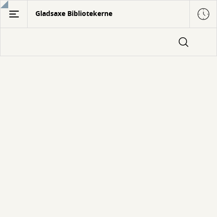
Gå
Gladsaxe Bibliotekerne
til
hovedindhold