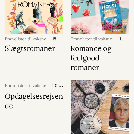
Emnelister til voksne
18.
Emnelister til voksne
11.
juni 2026
juni 2026
Slægtsromaner
Romance og
feelgood
romaner
Emnelister til voksne
20.
maj 2026
Opdagelsesrejsen
de