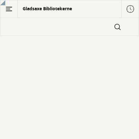
Gå
Gladsaxe Bibliotekerne
til
hovedindhold