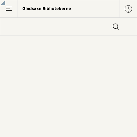
Gå
Gladsaxe Bibliotekerne
til
hovedindhold