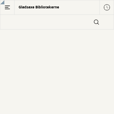
Gå
Gladsaxe Bibliotekerne
til
hovedindhold