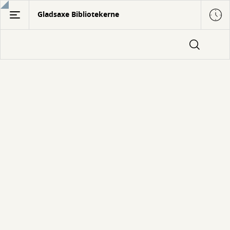
Gå
Gladsaxe Bibliotekerne
til
hovedindhold