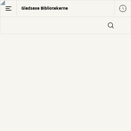
Gå
Gladsaxe Bibliotekerne
til
hovedindhold