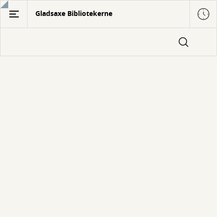
Gå
Gladsaxe Bibliotekerne
til
hovedindhold