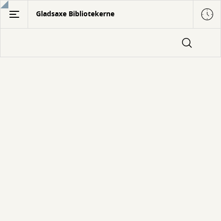
Gå
Gladsaxe Bibliotekerne
til
hovedindhold