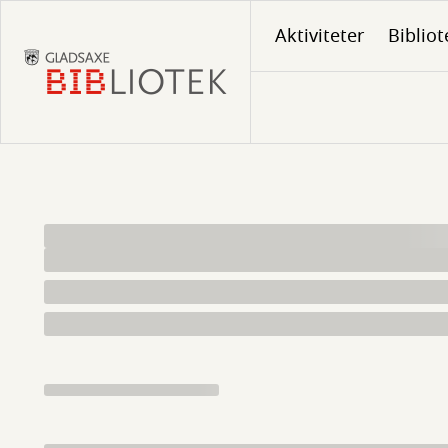
Gå
Aktiviteter
Bibliot
til
hovedindhold