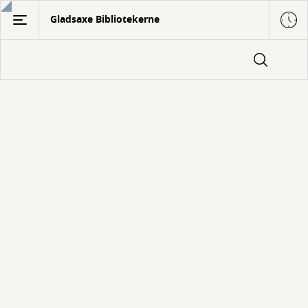
Gå
Gladsaxe Bibliotekerne
til
hovedindhold