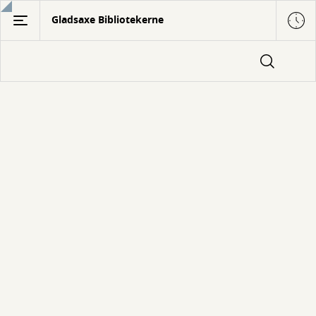
Gå
Gladsaxe Bibliotekerne
til
hovedindhold