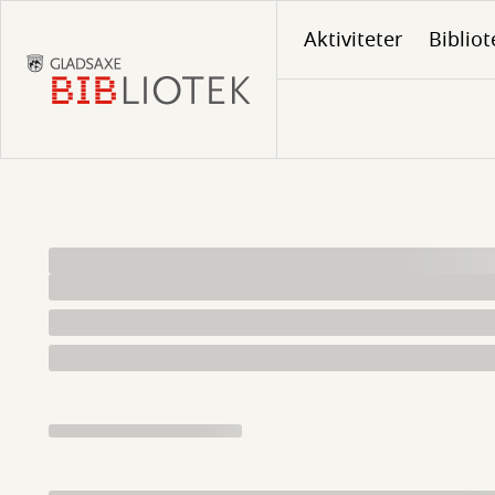
Gå
Aktiviteter
Bibliot
til
hovedindhold