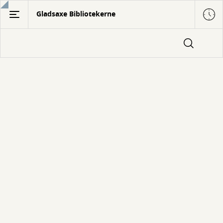
Gå
Gladsaxe Bibliotekerne
til
hovedindhold