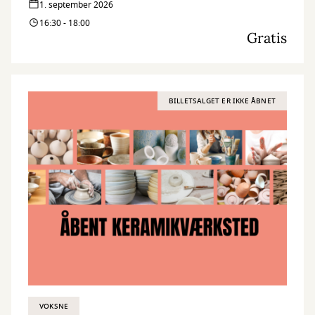
1. september 2026
et fælles kunstværk. I september inviterer vi til en række hyggelige
16:30 - 18:00
tirsdagseftermiddage med broderi, fællesskab og inspiration – og
Gratis
du er velkommen, uanset om du kommer én gang eller flere.
BILLETSALGET ER IKKE ÅBNET
VOKSNE