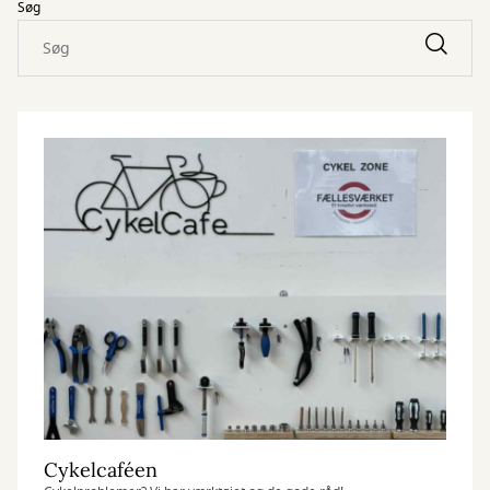
Søg
Cykelcaféen