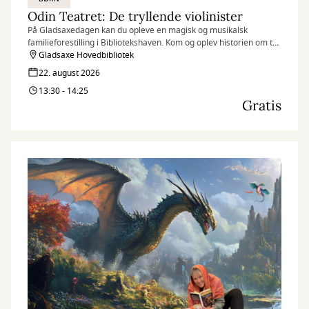
Odin Teatret: De tryllende violinister
På Gladsaxedagen kan du opleve en magisk og musikalsk
familieforestilling i Bibliotekshaven. Kom og oplev historien om to
violinister, der hellere vil blive til klovne frem for at spille violin
Gladsaxe Hovedbibliotek
hele dagen.
22. august 2026
13:30 - 14:25
Gratis