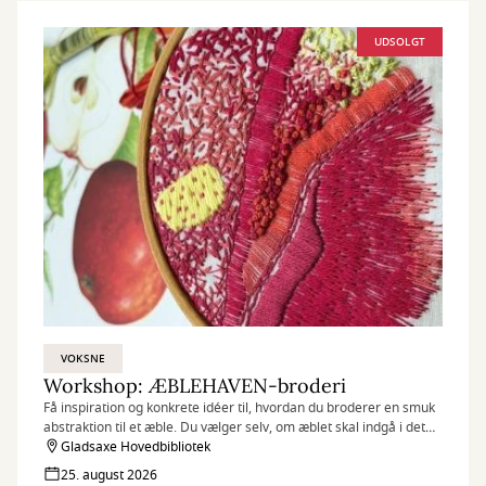
UDSOLGT
VOKSNE
Workshop: ÆBLEHAVEN-broderi
Få inspiration og konkrete idéer til, hvordan du broderer en smuk
abstraktion til et æble. Du vælger selv, om æblet skal indgå i det
store samskabte kunstværk ÆBLEHAVEN på Museet Trapholt,
Gladsaxe Hovedbibliotek
eller om du blot vil lade dig inspirere af værket. Underviser er
25. august 2026