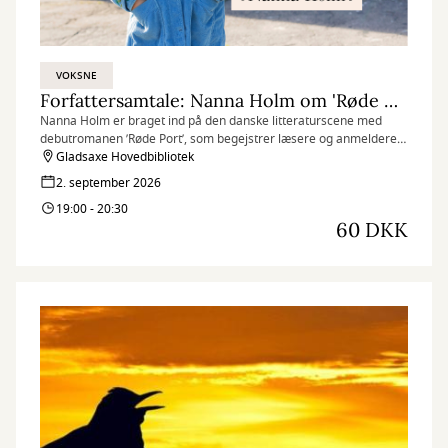
VOKSNE
Forfattersamtale: Nanna Holm om 'Røde Port'
Nanna Holm er braget ind på den danske litteraturscene med
debutromanen ’Røde Port’, som begejstrer læsere og anmeldere.
Nu kan du møde hende, når hun tager os med bag ’Røde Port’ og
Gladsaxe Hovedbibliotek
ind i fritidskollektivet af samme navn, som er omdrejningspunktet
2. september 2026
for en stærk fortælling om voksnes forliste drømme og børn, der
19:00 - 20:30
betaler af prisen.
60 DKK