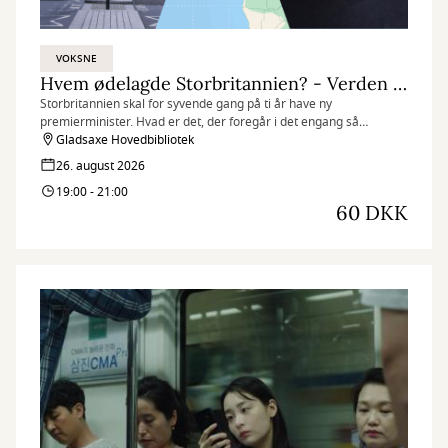
VOKSNE
Hvem ødelagde Storbritannien? - Verden lige nu
Storbritannien skal for syvende gang på ti år have ny
premierminister. Hvad er det, der foregår i det engang så
mægtige Storbritannien? Mathias Sindberg giver os her en aktuel
Gladsaxe Hovedbibliotek
analyse af Storbritannien og historien om Brexit, indvandring,
26. august 2026
finanskapitalisme, Boris Johnsons manerer og nostalgisk længsel
19:00 - 21:00
efter imperiet.
60 DKK