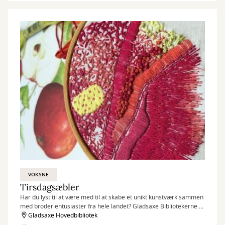
VOKSNE
Tirsdagsæbler
Har du lyst til at være med til at skabe et unikt kunstværk sammen
med broderientusiaster fra hele landet? Gladsaxe Bibliotekerne er
craftpartner på museet Trapholts store samskabelsesprojekt
Gladsaxe Hovedbibliotek
ÆBLEHAVEN, hvor deltagere broderer æbler, som bliver en del af