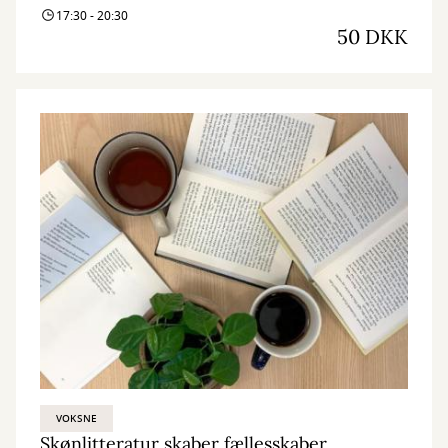
Karen Marie Dehn, som er brodøsen bag projektet.
17:30 - 20:30
50 DKK
VOKSNE
Skønlitteratur skaber fællesskaber