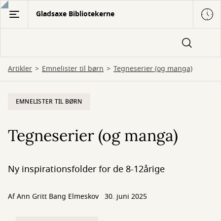
Gå
Gladsaxe Bibliotekerne
til
hovedindhold
Artikler
Emnelister til børn
Tegneserier (og manga)
EMNELISTER TIL BØRN
Tegneserier (og manga)
Ny inspirationsfolder for de 8-12årige
Af Ann Gritt Bang Elmeskov
30. juni 2025