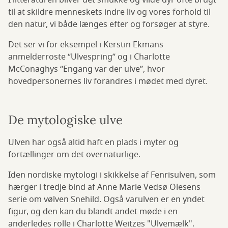
I litteraturen bliver det smukke og vilde dyr ofte brugt
til at skildre menneskets indre liv og vores forhold til
den natur, vi både længes efter og forsøger at styre.
Det ser vi for eksempel i Kerstin Ekmans
anmelderroste “Ulvespring” og i Charlotte
McConaghys “Engang var der ulve”, hvor
hovedpersonernes liv forandres i mødet med dyret.
De mytologiske ulve
Ulven har også altid haft en plads i myter og
fortællinger om det overnaturlige.
Iden nordiske mytologi i skikkelse af Fenrisulven, som
hærger i tredje bind af Anne Marie Vedsø Olesens
serie om vølven Snehild. Også varulven er en yndet
figur, og den kan du blandt andet møde i en
anderledes rolle i Charlotte Weitzes "Ulvemælk".