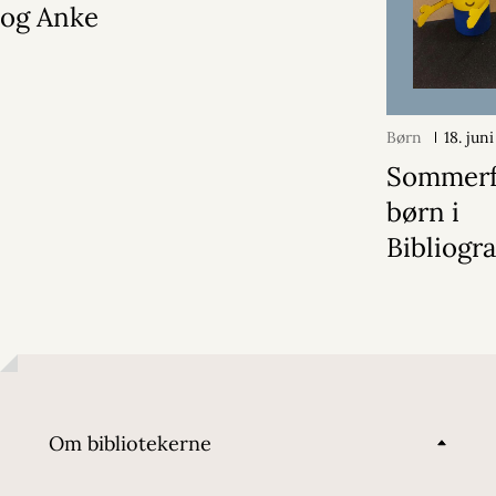
og Anke
Børn
18. jun
Sommerfe
børn i
Bibliogr
Om bibliotekerne