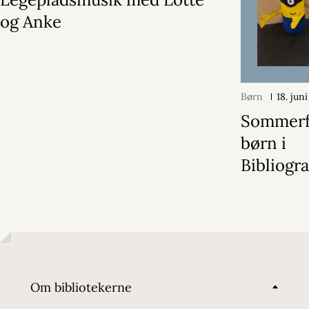
og Anke
Børn
18. jun
Sommerfe
børn i
Bibliogr
Om bibliotekerne