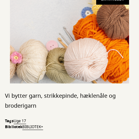
Vi bytter garn, strikkepinde, hæklenåle og
broderigarn
Tags
Uge 17
Bibliotek
BIBLIOTEK+