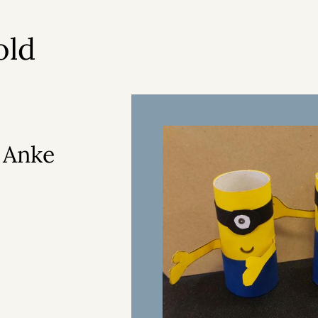
old
 Anke