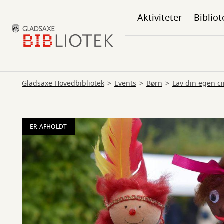
Gå
Aktiviteter
Bibliot
til
hovedindhold
Gladsaxe Hovedbibliotek
Events
Børn
Lav din egen c
ER AFHOLDT