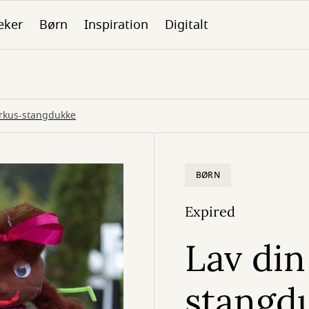
eker
Børn
Inspiration
Digitalt
irkus-stangdukke
BØRN
Expired
Lav din
stangd