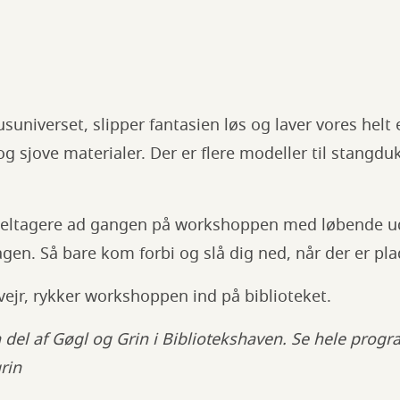
kusuniverset, slipper fantasien løs og laver vores hel
og sjove materialer. Der er flere modeller til stangdu
0 deltagere ad gangen på workshoppen med løbende ud
dagen. Så bare kom forbi og slå dig ned, når der er pl
t vejr, rykker workshoppen ind på biblioteket.
del af Gøgl og Grin i Bibliotekshaven. Se hele prog
grin