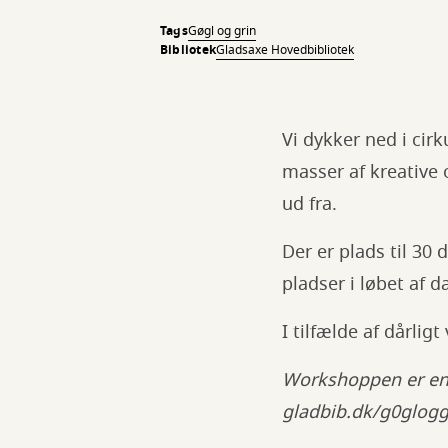
Tags
Gøgl og grin
Bibliotek
Gladsaxe Hovedbibliotek
Vi dykker ned i cir
masser af kreative 
ud fra.
Der er plads til 3
pladser i løbet af 
I tilfælde af dårlig
Workshoppen er en 
gladbib.dk/g0glog