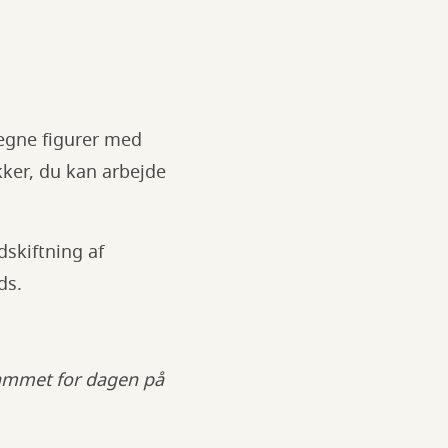
t egne figurer med
kker, du kan arbejde
skiftning af
ads.
rammet for dagen på