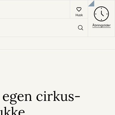
Husk
Åbningstider
 egen cirkus-
ukke