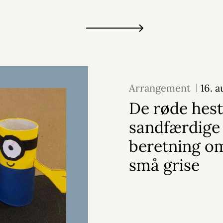
Arrangement
16. 
De røde hest
sandfærdige
beretning o
små grise