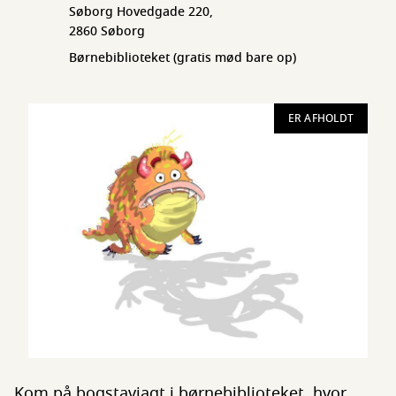
Søborg Hovedgade 220,
2860 Søborg
Børnebiblioteket (gratis mød bare op)
ER AFHOLDT
Kom på bogstavjagt i børnebiblioteket, hvor