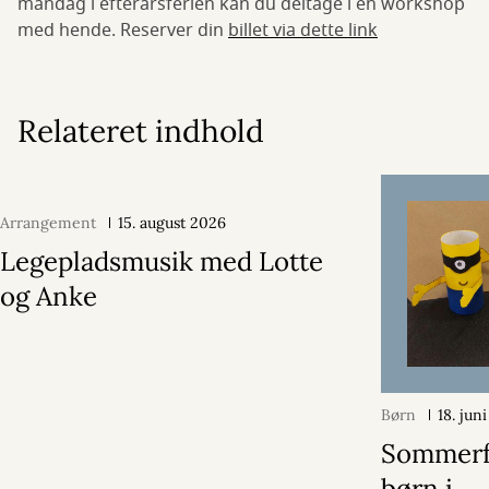
mandag i efterårsferien kan du deltage i en workshop
med hende. Reserver din
billet via dette link
Relateret indhold
Arrangement
15. august 2026
Legepladsmusik med Lotte
og Anke
Børn
18. jun
Sommerfe
børn i