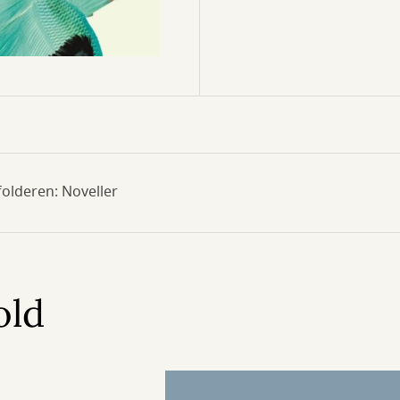
folderen: Noveller
old