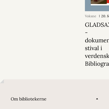
Voksne
20. 
GLADSA
-
dokumen
stival i
verdensk
Bibliogr
Om bibliotekerne