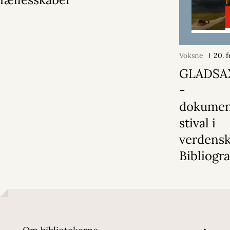
Voksne
20. 
GLADSA
-
dokumen
stival i
verdensk
Bibliogr