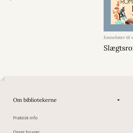
Emnelister til
juni 2026
Slægtsr
Om bibliotekerne
Praktisk info
Opret bruger