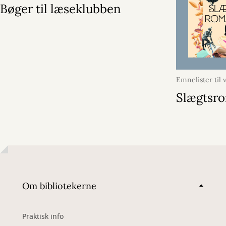
Bøger til læseklubben
Emnelister til
juni 2026
Slægtsr
Om bibliotekerne
Praktisk info